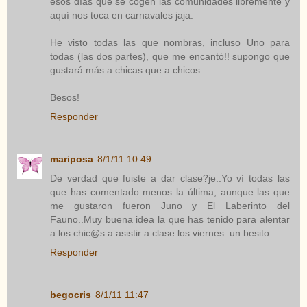
esos días que se cogen las comunidades libremente y
aquí nos toca en carnavales jaja.
He visto todas las que nombras, incluso Uno para
todas (las dos partes), que me encantó!! supongo que
gustará más a chicas que a chicos...
Besos!
Responder
mariposa
8/1/11 10:49
De verdad que fuiste a dar clase?je..Yo ví todas las
que has comentado menos la última, aunque las que
me gustaron fueron Juno y El Laberinto del
Fauno..Muy buena idea la que has tenido para alentar
a los chic@s a asistir a clase los viernes..un besito
Responder
begocris
8/1/11 11:47