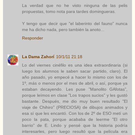
La verdad que no he visto ninguna de las pelis
propuestas, tomo nota para tardes domingueras.
Y tengo que decir que "el laberinto del fauno" nunca
me ha dicho nada, pero también la anoto...
Responder
La Dama Zahorí
10/1/11 21:18
Lo del viernes cinéfilo es una idea extraordinaria (si
luego los alumnos le saben sacar partido, claro). El
año pasado, yo empecé a hacer lo mismo con los de
1º, más o menos por el mes de abril, o así, porque ya
estaban decayendo. Les puse "Manolito GAfotas",
porque leímos en clase "Los trapos sucios" y les gustó
bastante. Después, me dio muy buen resultado "El
viaje de Chihiro" (PRECIOSA) de dibujos animados y
esa sí que les encantó. Con los de 2º de ESO metí un
poco la pata, porque acababa de leerme "El otro
barrio" de E. Lindo y pensé que la historia podría
interesarles, pero luego resultó que la película era