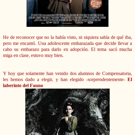
He de reconocer que no la había visto, ni siquiera sabía de qué iba,
pero me encantó. Una adolescente embarazada que decide llevar a
cabo su embarazo para darlo en adopción. El tema sacó mucha
miga en clase, estuvo muy bien.
Y hoy que solamente han venido dos alumnos de Compensatoria,
les hemos dado a elegir, y han elegido -sorprendentemente-
El
laberinto del Fauno