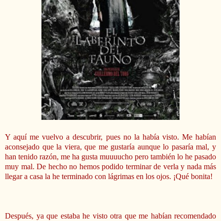
Y aquí me vuelvo a descubrir, pues no la había visto. Me habían
aconsejado que la viera, que me gustaría aunque lo pasaría mal, y
han tenido razón, me ha gusta muuuucho pero también lo he pasado
muy mal. De hecho no hemos podido terminar de verla y nada más
llegar a casa la he terminado con lágrimas en los ojos. ¡Qué bonita!
Después, ya que estaba he visto otra que me habían recomendado