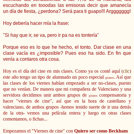
escuchando en tooodas las emisoras decir que amanecía
un día de fiesta, ¿perdona? Será para ti guapo!!! Arggggggg!
Hoy debería hacer mía la frase:
"Si hay que ir, se va, pero ir pa na es tontería"
Porque eso es lo que he hecho, el tonto. Dar clase en una
clase vacía es ¿imposible? Pues eso ha sido. En fin que
venía a contaros otra cosa.
Hoy es el día del cine en mis clases. Como ya os conté aquí (
clic
)
este año tengo un tipo de alumnado un poco especial
. Así que
gitanos
las clases de los viernes habían empezado a ser no-clases, puesto
que no venían. De manera que mi compañera de Valenciano y una
servidora decidimos unir ambos grupos de
compensatoria y
gitanos
hacer "viernes de cine", así que en la hora de castellano y
valenciano, de ambos grupos -hemos tenido suerte de ir una detrás
de la otra- vemos una película entera y luego en otras clases
comentamos, o fichas...
Empezamos el "Viernes de cine" con
Quiero ser como Beckham